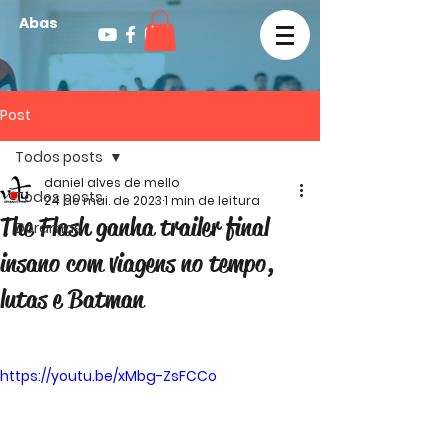
Abas
Post
Todos posts
daniel alves de mello
Todos posts
24 de mai. de 2023
1 min de leitura
The Flash ganha trailer final
Doramas
insano com viagens no tempo,
lutas e Batman
https://youtu.be/xMbg-ZsFCCo