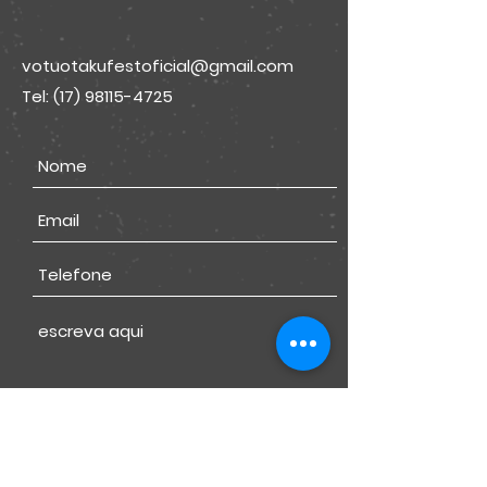
votuotakufestoficial@gmail.com
Tel:
(17) 98115-4725
Submit